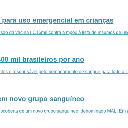
 para uso emergencial em crianças
ão da vacina LC16m8 contra a mpox à lista de insumos de uso
0 mil brasileiros por ano
ntes e responsável pelo bombeamento de sangue para todo o c
rem novo grupo sanguíneo
escoberta de um novo grupo sanguíneo, denominado MAL. Em ar