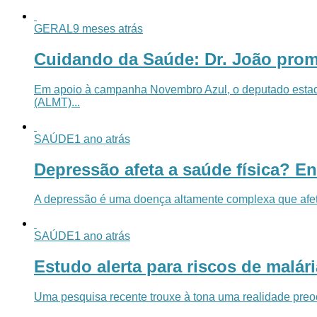
GERAL
9 meses atrás
Cuidando da Saúde: Dr. João prom
Em apoio à campanha Novembro Azul, o deputado estadua
(ALMT)...
SAÚDE
1 ano atrás
Depressão afeta a saúde física? En
A depressão é uma doença altamente complexa que afeta 
SAÚDE
1 ano atrás
Estudo alerta para riscos de malá
Uma pesquisa recente trouxe à tona uma realidade preo